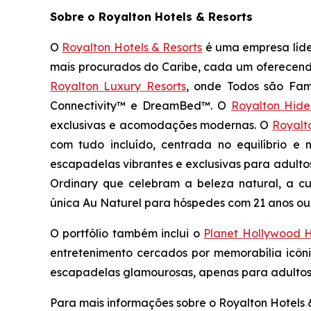
Sobre o Royalton Hotels & Resorts
O
Royalton Hotels & Resorts
é uma empresa líder
mais procurados do Caribe, cada um oferecendo 
Royalton Luxury Resorts
, onde
Todos são Famí
Connectivity™ e DreamBed™. O
Royalton Hid
exclusivas e acomodações modernas. O
Royalt
com tudo incluído, centrada no equilíbrio e
escapadelas vibrantes e exclusivas para adulto
Ordinary
que celebram a beleza natural, a cu
única
Au Naturel
para hóspedes com 21 anos ou 
O portfólio também inclui o
Planet Hollywood H
entretenimento cercados por memorabília icôn
escapadelas glamourosas, apenas para adultos, 
Para mais informações sobre o Royalton Hotels &