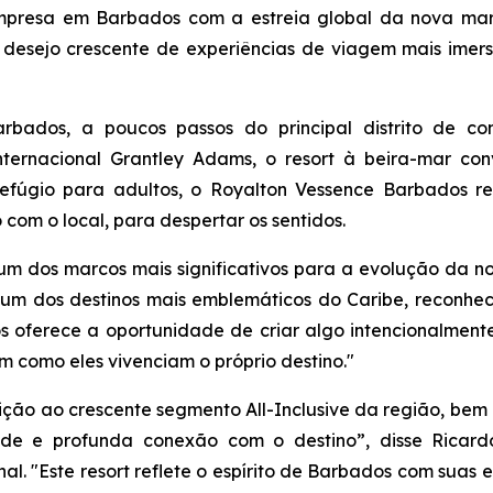
empresa em Barbados com a estreia global da nova mar
 desejo crescente de experiências de viagem mais imer
bados, a poucos passos do principal distrito de co
ternacional Grantley Adams, o resort à beira-mar con
efúgio para adultos, o Royalton Vessence Barbados re
om o local, para despertar os sentidos.
 dos marcos mais significativos para a evolução da nos
um dos destinos mais emblemáticos do Caribe, reconheci
os oferece a oportunidade de criar algo intencionalment
 como eles vivenciam o próprio destino."
ção ao crescente segmento All-Inclusive da região, be
ade e profunda conexão com o destino”, disse Ricardo
onal. "Este resort reflete o espírito de Barbados com su