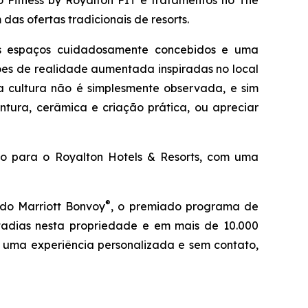
 Fitness by Royalton FIT e tratamentos no The
das ofertas tradicionais de resorts.
us espaços cuidadosamente concebidos e uma
sões de realidade aumentada inspiradas no local
a cultura não é simplesmente observada, e sim
intura, cerâmica e criação prática, ou apreciar
ulo para o Royalton Hotels & Resorts, com uma
®
 do Marriott Bonvoy
, o premiado programa de
tadias nesta propriedade e em mais de 10.000
r uma experiência personalizada e sem contato,