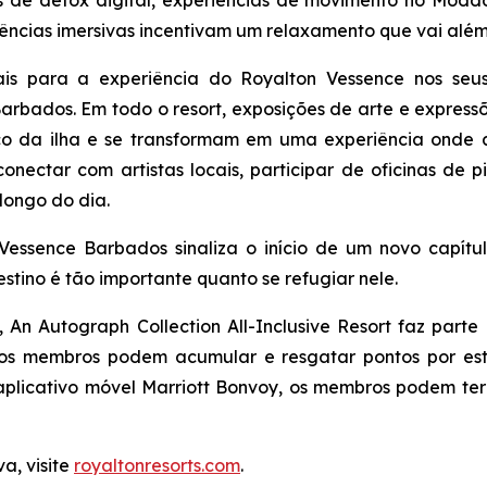
s de detox digital, experiências de movimento no Moddo
iências imersivas incentivam um relaxamento que vai além 
rais para a experiência do Royalton Vessence nos se
Barbados. Em todo o resort, exposições de arte e expres
ico da ilha e se transformam em uma experiência onde 
nectar com artistas locais, participar de oficinas de p
longo do dia.
Vessence Barbados sinaliza o início de um novo capít
estino é tão importante quanto se refugiar nele.
An Autograph Collection All-Inclusive Resort faz parte
l os membros podem acumular e resgatar pontos por es
 aplicativo móvel Marriott Bonvoy, os membros podem te
a, visite
royaltonresorts.com
.