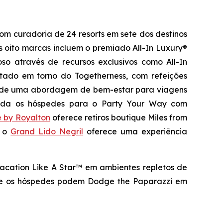
om curadoria de 24 resorts em sete dos destinos
s oito marcas incluem o premiado All-In Luxury®
oso através de recursos exclusivos como All-In
jetado em torno do
Togetherness
, com refeições
de uma abordagem de bem-estar para viagens
da os hóspedes para o
Party Your Way
com
e by Royalton
oferece retiros boutique
Miles from
, o
Grand Lido Negril
oferece uma experiência
acation Like A Star™
em ambientes repletos de
de os hóspedes podem
Dodge the Paparazzi
em