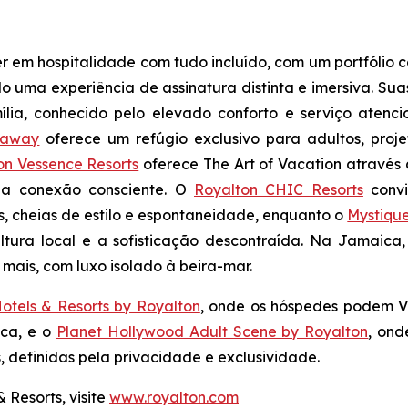
 em hospitalidade com tudo incluído, com um portfólio c
uma experiência de assinatura distinta e imersiva. Sua
lia
, conhecido pelo elevado conforto e serviço atenci
eaway
oferece um refúgio exclusivo para adultos, pro
on Vessence Resorts
oferece
The Art of Vacation
através 
 na conexão consciente. O
Royalton CHIC Resorts
convi
s, cheias de estilo e espontaneidade, enquanto o
Mystiqu
ltura local e a sofisticação descontraída. Na Jamaica
mais, com luxo isolado à beira-mar.
otels & Resorts by Royalton
, onde os hóspedes podem
V
ica, e o
Planet Hollywood Adult Scene by Royalton
, on
definidas pela privacidade e exclusividade.
 Resorts, visite
www.royalton.com