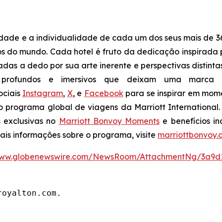
idade e a individualidade de cada um dos seus mais de 36
os do mundo. Cada hotel é fruto da dedicação inspirada p
nadas a dedo por sua arte inerente e perspectivas distint
profundos e imersivos que deixam uma marca ine
ociais
Instagram
,
X
, e
Facebook
para se inspirar em mome
 o programa global de viagens da Marriott Internationa
s exclusivas no
Marriott Bonvoy Moments
e benefícios in
mais informações sobre o programa, visite
marriottbonvoy.
/www.globenewswire.com/NewsRoom/AttachmentNg/3a9d
royalton.com.