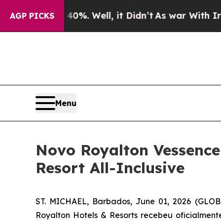
d 40%. Well, it Didn’t
As war With Iran Drove o
AGP PICKS
Menu
Novo Royalton Vessence
Resort All-Inclusive
ST. MICHAEL, Barbados, June 01, 2026 (GLO
Royalton Hotels & Resorts recebeu oficialment