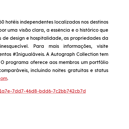
0 hotéis independentes localizados nos destinos
or uma visão clara, a essência e o histórico que
as de design e hospitalidade, as propriedades da
squecível. Para mais informações, visite
ntos #Inigualáveis. A Autograph Collection tem
l. O programa oferece aos membros um portfólio
comparáveis, incluindo noites gratuitas e status
com
.
1a7e-7dd7-46d8-bdd6-7c2bb742cb7d