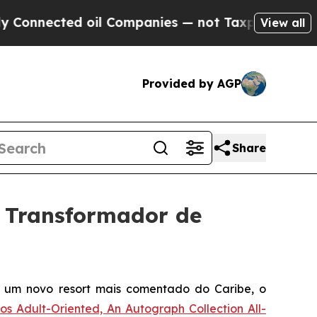
ted oil Companies — not Taxpayers — the Chance 
View all
Provided by AGP
Share
 Transformador de
um novo resort mais comentado do Caribe, o
s Adult-Oriented, An Autograph Collection All-