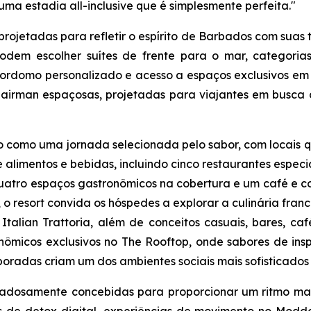
ma estadia all-inclusive que é simplesmente perfeita."
jetadas para refletir o espírito de Barbados com suas te
 podem escolher suítes de frente para o mar, categor
rdomo personalizado e acesso a espaços exclusivos em to
 Chairman espaçosas, projetadas para viajantes em busc
 como uma jornada selecionada pelo sabor, com locais q
e alimentos e bebidas, incluindo cinco restaurantes especia
quatro espaços gastronômicos na cobertura e um café e co
 o resort convida os hóspedes a explorar a culinária franc
talian Trattoria, além de conceitos casuais, bares, ca
onômicos exclusivos no The Rooftop, onde sabores de ins
oradas criam um dos ambientes sociais mais sofisticados 
idadosamente concebidas para proporcionar um ritmo mai