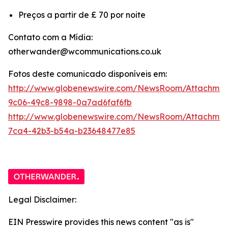
Preços a partir de £ 70 por noite
Contato com a Mídia:
otherwander@wcommunications.co.uk
Fotos deste comunicado disponíveis em:
http://www.globenewswire.com/NewsRoom/Attachmen
9c06-49c8-9898-0a7ad6faf6fb
http://www.globenewswire.com/NewsRoom/Attachme
7ca4-42b3-b54a-b23648477e85
Legal Disclaimer:
EIN Presswire provides this news content "as is"