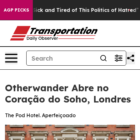
Are Sick and Tired of This Politics of Hatred”
The Sto
AGP PICKS
Otherwander Abre no
Coração do Soho, Londres
The Pod Hotel. Aperfeiçoado